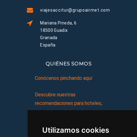
viajesaccitur@grupoairmet.com
Mariana Pineda, 6
18500 Guadix
Granada
España
QUIÉNES SOMOS
Conócenos pinchando aquí
Descubre nuestras
recomendaciones para hoteles,
complejos turísticos, hostales,
vacaciones, paquetes de
Utilizamos cookies
viajes, y mucho más!